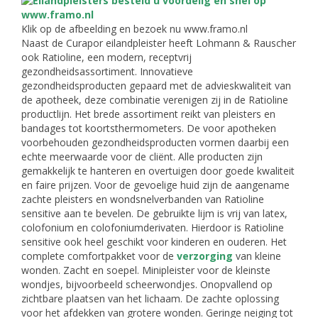
Klik op de afbeelding en bezoek nu www.framo.nl
Naast de Curapor eilandpleister heeft Lohmann & Rauscher
ook Ratioline, een modern, receptvrij
gezondheidsassortiment. Innovatieve
gezondheidsproducten gepaard met de advieskwaliteit van
de apotheek, deze combinatie verenigen zij in de Ratioline
productlijn. Het brede assortiment reikt van pleisters en
bandages tot koortsthermometers. De voor apotheken
voorbehouden gezondheidsproducten vormen daarbij een
echte meerwaarde voor de cliënt. Alle producten zijn
gemakkelijk te hanteren en overtuigen door goede kwaliteit
en faire prijzen. Voor de gevoelige huid zijn de aangename
zachte pleisters en wondsnelverbanden van Ratioline
sensitive aan te bevelen. De gebruikte lijm is vrij van latex,
colofonium en colofoniumderivaten. Hierdoor is Ratioline
sensitive ook heel geschikt voor kinderen en ouderen. Het
complete comfortpakket voor de
verzorging
van kleine
wonden. Zacht en soepel. Minipleister voor de kleinste
wondjes, bijvoorbeeld scheerwondjes. Onopvallend op
zichtbare plaatsen van het lichaam. De zachte oplossing
voor het afdekken van grotere wonden. Geringe neiging tot