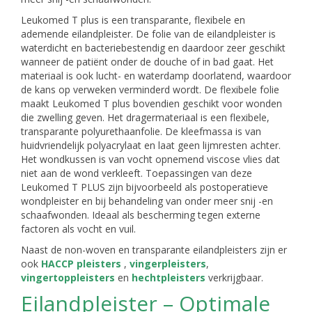
Leukomed T plus is een transparante, flexibele en
ademende eilandpleister. De folie van de eilandpleister is
waterdicht en bacteriebestendig en daardoor zeer geschikt
wanneer de patiënt onder de douche of in bad gaat. Het
materiaal is ook lucht- en waterdamp doorlatend, waardoor
de kans op verweken verminderd wordt. De flexibele folie
maakt Leukomed T plus bovendien geschikt voor wonden
die zwelling geven. Het dragermateriaal is een flexibele,
transparante polyurethaanfolie. De kleefmassa is van
huidvriendelijk polyacrylaat en laat geen lijmresten achter.
Het wondkussen is van vocht opnemend viscose vlies dat
niet aan de wond verkleeft. Toepassingen van deze
Leukomed T PLUS zijn bijvoorbeeld als postoperatieve
wondpleister en bij behandeling van onder meer snij -en
schaafwonden. Ideaal als bescherming tegen externe
factoren als vocht en vuil.
Naast de non-woven en transparante eilandpleisters zijn er
ook
HACCP pleisters
,
vingerpleisters
,
vingertoppleisters
en
hechtpleisters
verkrijgbaar.
Eilandpleister – Optimale