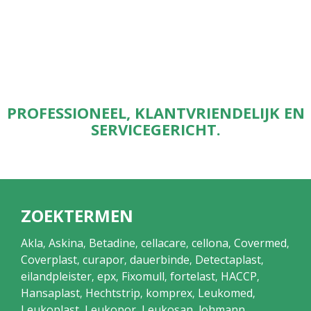
PROFESSIONEEL, KLANTVRIENDELIJK EN
SERVICEGERICHT.
ZOEKTERMEN
Akla
Askina
Betadine
cellacare
cellona
Covermed
,
,
,
,
,
,
Coverplast
curapor
dauerbinde
Detectaplast
,
,
,
,
eilandpleister
epx
Fixomull
fortelast
HACCP
,
,
,
,
,
Hansaplast
Hechtstrip
komprex
Leukomed
,
,
,
,
Leukoplast
Leukopor
Leukosan
lohmann
,
,
,
,