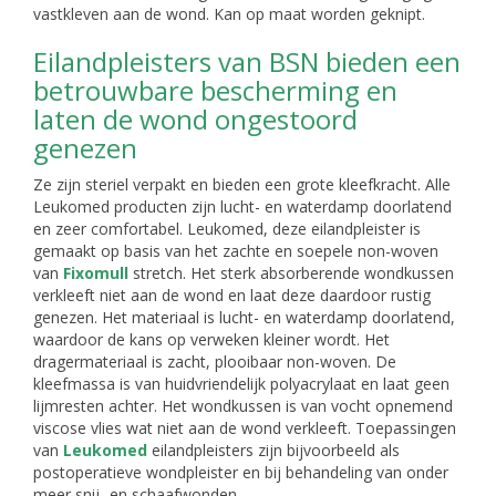
vastkleven aan de wond. Kan op maat worden geknipt.
Eilandpleisters van BSN bieden een
betrouwbare bescherming en
laten de wond ongestoord
genezen
Ze zijn steriel verpakt en bieden een grote kleefkracht. Alle
Leukomed producten zijn lucht- en waterdamp doorlatend
en zeer comfortabel. Leukomed, deze eilandpleister is
gemaakt op basis van het zachte en soepele non-woven
van
Fixomull
stretch. Het sterk absorberende wondkussen
verkleeft niet aan de wond en laat deze daardoor rustig
genezen. Het materiaal is lucht- en waterdamp doorlatend,
waardoor de kans op verweken kleiner wordt. Het
dragermateriaal is zacht, plooibaar non-woven. De
kleefmassa is van huidvriendelijk polyacrylaat en laat geen
lijmresten achter. Het wondkussen is van vocht opnemend
viscose vlies wat niet aan de wond verkleeft. Toepassingen
van
Leukomed
eilandpleisters zijn bijvoorbeeld als
postoperatieve wondpleister en bij behandeling van onder
meer snij -en schaafwonden.