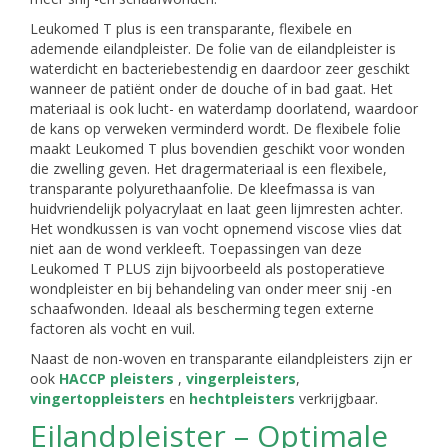
Leukomed T plus is een transparante, flexibele en
ademende eilandpleister. De folie van de eilandpleister is
waterdicht en bacteriebestendig en daardoor zeer geschikt
wanneer de patiënt onder de douche of in bad gaat. Het
materiaal is ook lucht- en waterdamp doorlatend, waardoor
de kans op verweken verminderd wordt. De flexibele folie
maakt Leukomed T plus bovendien geschikt voor wonden
die zwelling geven. Het dragermateriaal is een flexibele,
transparante polyurethaanfolie. De kleefmassa is van
huidvriendelijk polyacrylaat en laat geen lijmresten achter.
Het wondkussen is van vocht opnemend viscose vlies dat
niet aan de wond verkleeft. Toepassingen van deze
Leukomed T PLUS zijn bijvoorbeeld als postoperatieve
wondpleister en bij behandeling van onder meer snij -en
schaafwonden. Ideaal als bescherming tegen externe
factoren als vocht en vuil.
Naast de non-woven en transparante eilandpleisters zijn er
ook
HACCP pleisters
,
vingerpleisters
,
vingertoppleisters
en
hechtpleisters
verkrijgbaar.
Eilandpleister – Optimale