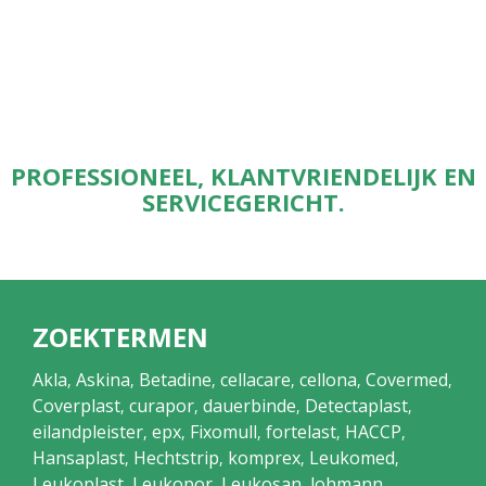
PROFESSIONEEL, KLANTVRIENDELIJK EN
SERVICEGERICHT.
ZOEKTERMEN
Akla
Askina
Betadine
cellacare
cellona
Covermed
,
,
,
,
,
,
Coverplast
curapor
dauerbinde
Detectaplast
,
,
,
,
eilandpleister
epx
Fixomull
fortelast
HACCP
,
,
,
,
,
Hansaplast
Hechtstrip
komprex
Leukomed
,
,
,
,
Leukoplast
Leukopor
Leukosan
lohmann
,
,
,
,