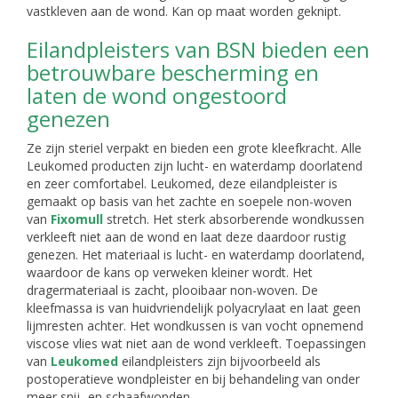
vastkleven aan de wond. Kan op maat worden geknipt.
Eilandpleisters van BSN bieden een
betrouwbare bescherming en
laten de wond ongestoord
genezen
Ze zijn steriel verpakt en bieden een grote kleefkracht. Alle
Leukomed producten zijn lucht- en waterdamp doorlatend
en zeer comfortabel. Leukomed, deze eilandpleister is
gemaakt op basis van het zachte en soepele non-woven
van
Fixomull
stretch. Het sterk absorberende wondkussen
verkleeft niet aan de wond en laat deze daardoor rustig
genezen. Het materiaal is lucht- en waterdamp doorlatend,
waardoor de kans op verweken kleiner wordt. Het
dragermateriaal is zacht, plooibaar non-woven. De
kleefmassa is van huidvriendelijk polyacrylaat en laat geen
lijmresten achter. Het wondkussen is van vocht opnemend
viscose vlies wat niet aan de wond verkleeft. Toepassingen
van
Leukomed
eilandpleisters zijn bijvoorbeeld als
postoperatieve wondpleister en bij behandeling van onder
meer snij -en schaafwonden.