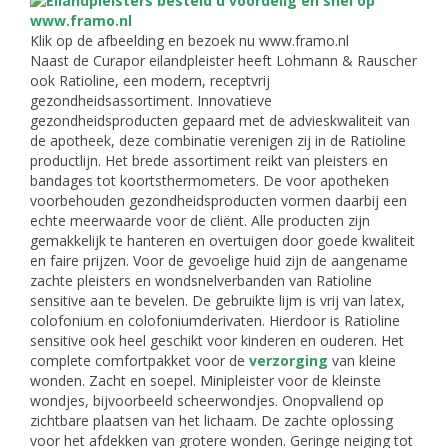
Klik op de afbeelding en bezoek nu www.framo.nl
Naast de Curapor eilandpleister heeft Lohmann & Rauscher
ook Ratioline, een modern, receptvrij
gezondheidsassortiment. Innovatieve
gezondheidsproducten gepaard met de advieskwaliteit van
de apotheek, deze combinatie verenigen zij in de Ratioline
productlijn. Het brede assortiment reikt van pleisters en
bandages tot koortsthermometers. De voor apotheken
voorbehouden gezondheidsproducten vormen daarbij een
echte meerwaarde voor de cliënt. Alle producten zijn
gemakkelijk te hanteren en overtuigen door goede kwaliteit
en faire prijzen. Voor de gevoelige huid zijn de aangename
zachte pleisters en wondsnelverbanden van Ratioline
sensitive aan te bevelen. De gebruikte lijm is vrij van latex,
colofonium en colofoniumderivaten. Hierdoor is Ratioline
sensitive ook heel geschikt voor kinderen en ouderen. Het
complete comfortpakket voor de
verzorging
van kleine
wonden. Zacht en soepel. Minipleister voor de kleinste
wondjes, bijvoorbeeld scheerwondjes. Onopvallend op
zichtbare plaatsen van het lichaam. De zachte oplossing
voor het afdekken van grotere wonden. Geringe neiging tot